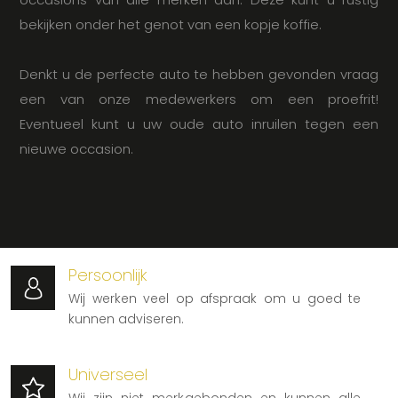
bekijken onder het genot van een kopje koffie.
Denkt u de perfecte auto te hebben gevonden vraag
een van onze medewerkers om een proefrit!
Eventueel kunt u uw oude auto inruilen tegen een
nieuwe occasion.
Persoonlijk
Wij werken veel op afspraak om u goed te
kunnen adviseren.
Universeel