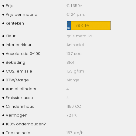
Prijs
€ 1.350,-
Prijs per maand
€ 24 p.m.
Kenteken
78RTFV
Kleur
grijs metallic
Interieurkleur
Antraciet
Acceleratie 0-100
13.7 sec.
Bekleding
Stof
CO2-emissie
153 g/km
BTW/Marge
Marge
Aantal cilinders
4
Emissieklasse
4
Cilinderinhoud
1150 CC
Vermogen
72 PK
100% onderhouden?
Topsnelheid
157 km/h