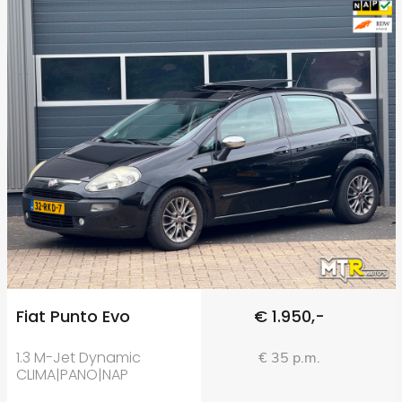
Fiat Punto Evo
€ 1.950,-
1.3 M-Jet Dynamic
€ 35 p.m.
CLIMA|PANO|NAP