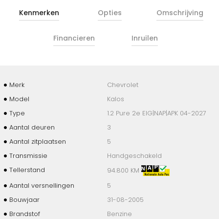
Kenmerken
Opties
Omschrijving
Financieren
Inruilen
Merk
Chevrolet
Model
Kalos
Type
1.2 Pure 2e EIG|NAP|APK 04-2027
Aantal deuren
3
Aantal zitplaatsen
5
Transmissie
Handgeschakeld
Tellerstand
94.800 KM
Aantal versnellingen
5
Bouwjaar
31-08-2005
Brandstof
Benzine