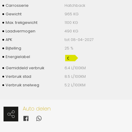
Carrosserie
Hatchback
Gewicht
965 KG
Max. trekgewicht
1100 KG
Laadvermogen
490 KG
APK
tot 08-04-2027
Bijtelling
25 %
Energielabel
Gemiddeld verbruik
6.4 L/100KM
Verbruik stad
8.5 L/100KM
Verbruik snelweg
5.2 L/100KM
Auto delen