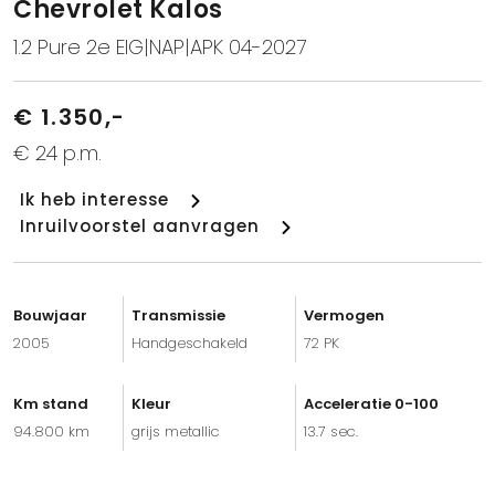
Chevrolet Kalos
1.2 Pure 2e EIG|NAP|APK 04-2027
€ 1.350,-
€ 24 p.m.
Ik heb interesse
Inruilvoorstel aanvragen
Bouwjaar
Transmissie
Vermogen
2005
Handgeschakeld
72 PK
Km stand
Kleur
Acceleratie 0-100
94.800 km
grijs metallic
13.7 sec.