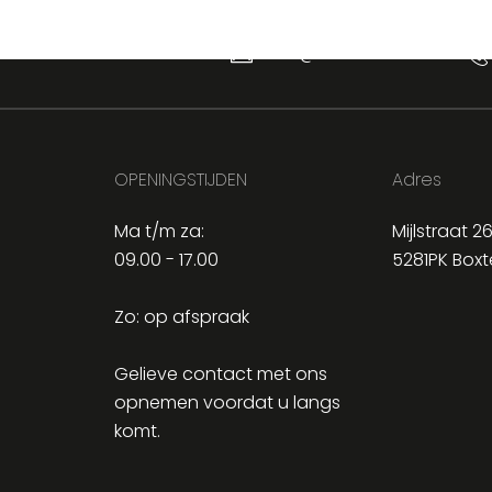
INFO@MTRAUTOS.NL
OPENINGSTIJDEN
Adres
Ma t/m za:
Mijlstraat 2
09.00 - 17.00
5281PK Boxt
Zo: op afspraak
Gelieve contact met ons
opnemen voordat u langs
komt.