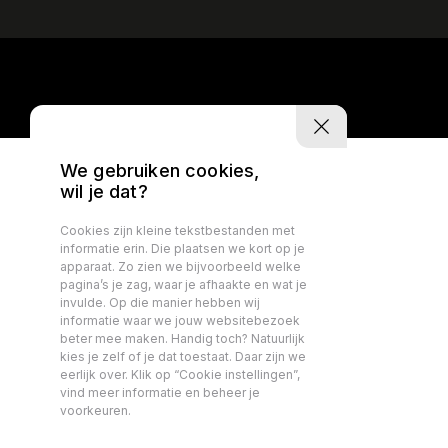
We gebruiken cookies,
wil je dat?
Cookies zijn kleine tekstbestanden met
informatie erin. Die plaatsen we kort op je
apparaat. Zo zien we bijvoorbeeld welke
pagina’s je zag, waar je afhaakte en wat je
invulde. Op die manier hebben wij
informatie waar we jouw websitebezoek
beter mee maken. Handig toch? Natuurlijk
kies je zelf of je dat toestaat. Daar zijn we
eerlijk over. Klik op “Cookie instellingen”,
vind meer informatie en beheer je
voorkeuren.