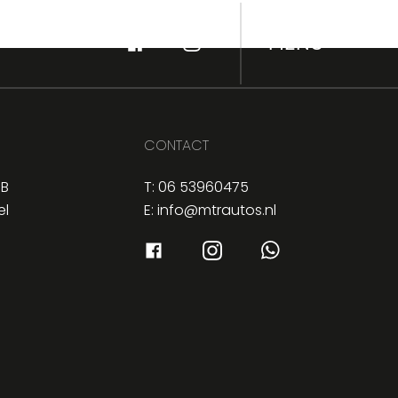
MENU
06 53960475
CONTACT
6B
T:
06 53960475
el
E:
info@mtrautos.nl